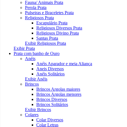
Fauna/ Animais Prata
Perola Prata
Pulseiras e Braceletes Prata
Religiosos Prata
Escapulário Prata
Religiosos Diversos Prata
Religiosos Divino Prata
Santas Prata
Exibir Religiosos Prata
Exibir Prata
Prata com banho de Ouro
Anéis
Anéis Aparador e meia Aliança
Aneis Diversos
Anéis Solitários
Exibir Anéis
Brincos
Brincos Argolas maiores
Brincos Argolas menores
Brincos Diversos
Brincos Solitários
Exibir Brincos
Colares
Colar Diversos
Colar Letras