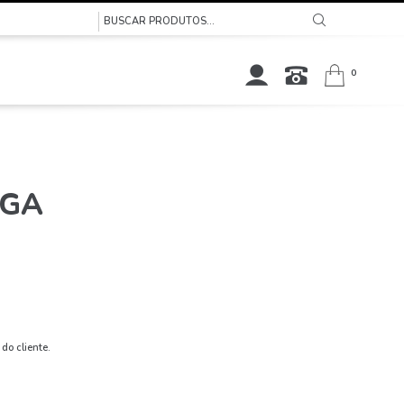
0
EGA
do cliente.