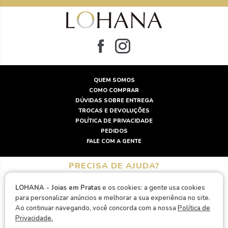
QUEM SOMOS
COMO COMPRAR
DÚVIDAS SOBRE ENTREGA
TROCAS E DEVOLUÇÕES
POLÍTICA DE PRIVACIDADE
PEDIDOS
FALE COM A GENTE
PRECISA DE AJUDA?
(11) 2959-2899
LOHANA - Joias em Pratas
e os cookies: a gente usa cookies
para personalizar anúncios e melhorar a sua experiência no site.
LUMAZ COMERCIO DE BIJUTERIAS E ACESSORIOS - CNPJ:
Ao continuar navegando, você concorda com a nossa
Política de
10.846.963/0001-64 / SÃO PAULO SP
Privacidade.