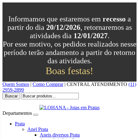
Informamos que estaremos em
recesso
a
partir do dia
20/12/2026
, retornaremos as
atividades dia
12/01/2027
.
Por esse motivo, os pedidos realizados nesse
período terão andamento a partir do retorno
das atividades.
Boas festas!
Quem Somos
|
Como Comprar
|
CENTRAL
ATENDIMENTO
(11)
2959-2899
Buscar
Departamentos
Prata
Anel Prata
Aneis diversos Prata