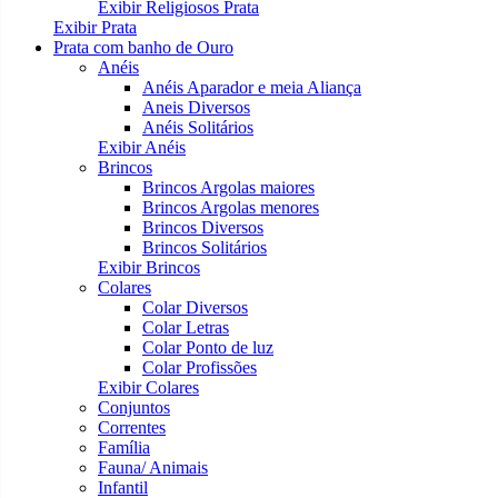
Exibir Religiosos Prata
Exibir Prata
Prata com banho de Ouro
Anéis
Anéis Aparador e meia Aliança
Aneis Diversos
Anéis Solitários
Exibir Anéis
Brincos
Brincos Argolas maiores
Brincos Argolas menores
Brincos Diversos
Brincos Solitários
Exibir Brincos
Colares
Colar Diversos
Colar Letras
Colar Ponto de luz
Colar Profissões
Exibir Colares
Conjuntos
Correntes
Família
Fauna/ Animais
Infantil