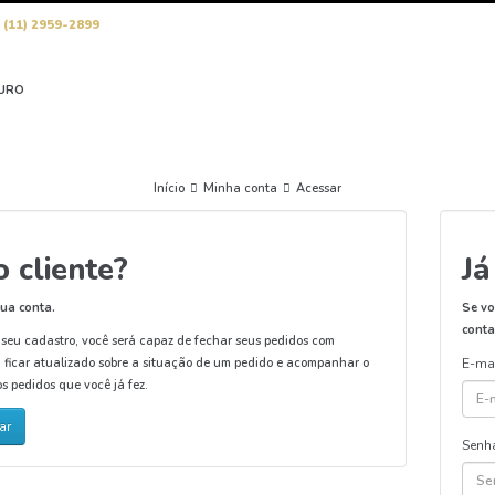
O
(11) 2959-2899
OURO
Início
Minha conta
Acessar
 cliente?
Já
ua conta.
Se vo
conta
 seu cadastro, você será capaz de fechar seus pedidos com
 ficar atualizado sobre a situação de um pedido e acompanhar o
E-ma
os pedidos que você já fez.
ar
Senh